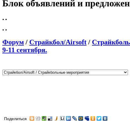
Блок объявлений и предложе
•
•
•
•
Форум
/
Страйкбол/Airsoft
/
Страйкболь
9-11 сентября.
Поделиться
Автор
Сообщение