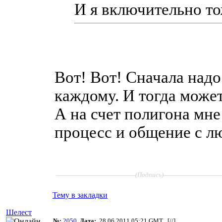
И я включительно то
Вот! Вот! Сначала надо
каждому. И тогда может
А на счет полигона мне
процесс и общение с л
____________________
______________
(Подпись)
Тему в закладки
Шелест
№:
2050
Дата:
28.06.2011 05:21 GMT [
//
]