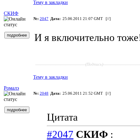
Тему в закладки
СКИФ
№:
2047
Дата:
25.06.2011 21:07 GMT [
//
]
И я включительно тоже
____________________
______________
(Подпись)
Тему в закладки
Ромалэ
№:
2048
Дата:
25.06.2011 21:52 GMT [
//
]
Цитата
#2047
СКИФ
: