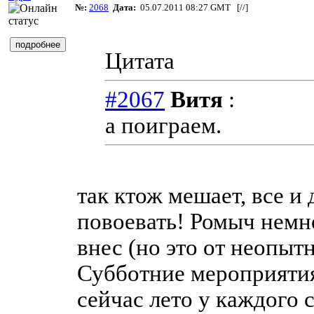
№:
2068
Дата:
05.07.2011 08:27 GMT [
//
]
Цитата
#2067
Витя
:
а поиграем.
так ктож мешает, все и 
повоевать! Ромыч немн
внес (но это от неопыт
Субботние мероприятия 
сейчас лето у каждого 