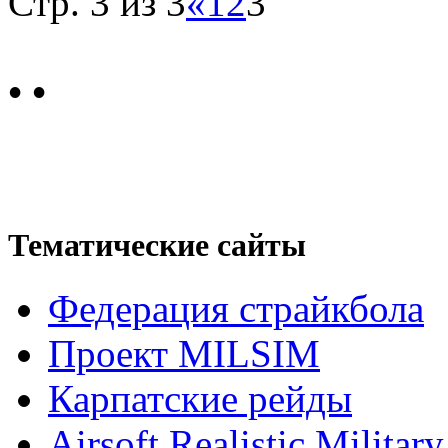
Стр. 3 из 3
«
1
2
3
•
•
Тематические сайты
Федерация страйкбола
Проект MILSIM
Карпатские рейды
Airsoft Realistic Milita