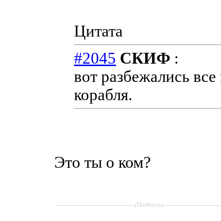
Цитата
#2045
СКИФ
:
вот разбежались все к
корабля.
Это ты о ком?
____________________
______________
(Подпись)