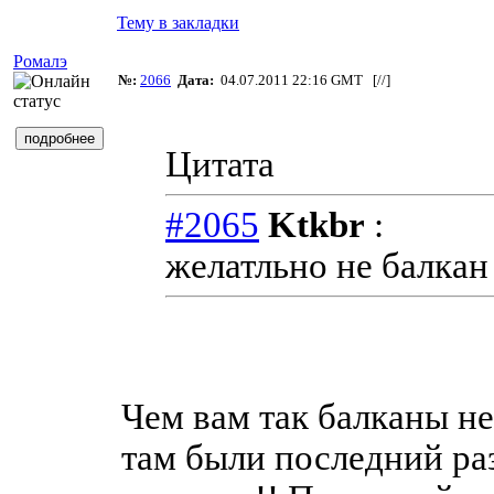
Тему в закладки
Ромалэ
№:
2066
Дата:
04.07.2011 22:16 GMT [
//
]
Цитата
#2065
Ktkbr
:
желатльно не балкан
Чем вам так балканы не
там были последний раз