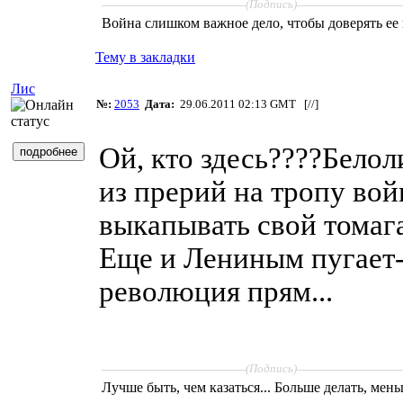
(Подпись)
Война слишком важное дело, чтобы доверять ее
Тему в закладки
Лис
№:
2053
Дата:
29.06.2011 02:13 GMT [
//
]
Ой, кто здесь????Бело
из прерий на тропу во
выкапывать свой томага
Еще и Лениным пугает-э
революция прям...
____________________
______________
(Подпись)
Лучше быть, чем казаться... Больше делать, мень