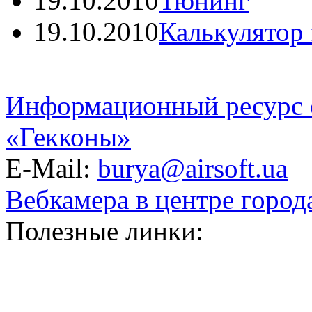
19.10.2010
Тюнинг
19.10.2010
Калькулятор f
Информационный ресурс 
«Гекконы»
E-Mail:
burya@airsoft.ua
Вебкамера в центре город
Полезные линки: