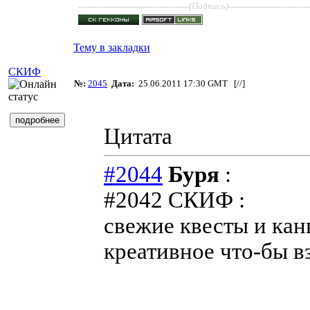
____________________
______________
(Подпись)
Тему в закладки
СКИФ
№:
2045
Дата:
25.06.2011 17:30 GMT [
//
]
Цитата
#2044
Буря
:
#2042 СКИФ :
свежие квесты и канв
креативное что-бы в