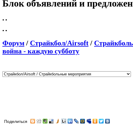
Блок объявлений и предложе
•
•
•
•
Форум
/
Страйкбол/Airsoft
/
Страйкболь
война - каждую субботу
Поделиться
Автор
Сообщение