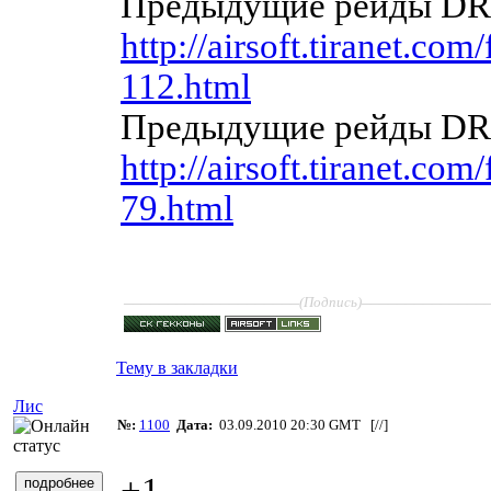
Предыдущие рейды DR-
http://airsoft.tiranet.co
112.html
Предыдущие рейды DR-
http://airsoft.tiranet.co
79.html
____________________
______________
(Подпись)
Тему в закладки
Лис
№:
1100
Дата:
03.09.2010 20:30 GMT [
//
]
+1