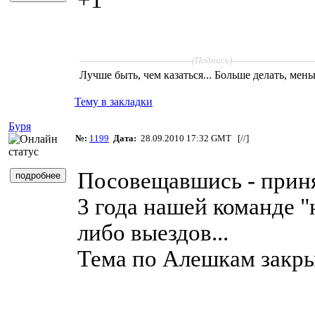
____________________
______________
(Подпись)
Лучше быть, чем казаться... Больше делать, мень
Тему в закладки
Буря
№:
1199
Дата:
28.09.2010 17:32 GMT [
//
]
Посовещавшись - прин
3 года нашей команде "
либо выездов...
Тема по Алешкам закры