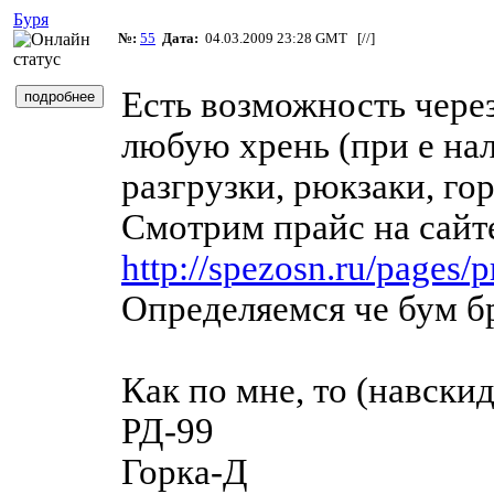
Буря
№:
55
Дата:
04.03.2009 23:28 GMT [
//
]
Есть возможность через
любую хрень (при е нал
разгрузки, рюкзаки, горк
Смотрим прайс на сайт
http://spezosn.ru/pages/p
Определяемся че бум бр
Как по мне, то (навскид
РД-99
Горка-Д