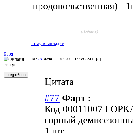
продовольственная) - 1
____________________
______________
(Подпись)
Тему в закладки
Буря
№:
78
Дата:
11.03.2009 15:39 GMT [
//
]
Цитата
#77
Фарт
:
Код 00011007 ГОРК
горный демисезонны
1 шт.