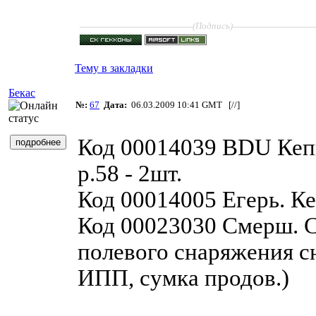
____________________
______________
(Подпись)
Тему в закладки
Бекас
№:
67
Дата:
06.03.2009 10:41 GMT [
//
]
Код 00014039 BDU Кепи
р.58 - 2шт.
Код 00014005 Егерь. Ке
Код 00023030 Смерш. 
полевого снаряжения с
ИПП, сумка продов.)