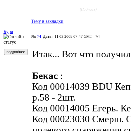
____________________
______________
(Подпись)
Тему в закладки
Буря
№:
74
Дата:
11.03.2009 07:47 GMT [
//
]
Итак... Вот что получил
Бекас
:
Код 00014039 BDU Кепи
р.58 - 2шт.
Код 00014005 Егерь. Ке
Код 00023030 Смерш. 
полевого снаряжения с