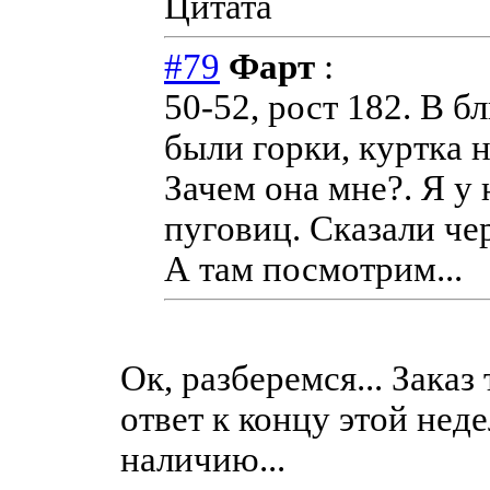
Цитата
#79
Фарт
:
50-52, рост 182. В б
были горки, куртка 
Зачем она мне?. Я у 
пуговиц. Сказали чер
А там посмотрим...
Ок, разберемся... Заказ
ответ к концу этой нед
наличию...