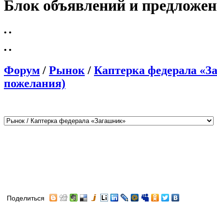
Блок объявлений и предложе
•
•
•
•
Форум
/
Рынок
/
Каптерка федерала «З
пожелания)
Поделиться
Автор
Сообщение