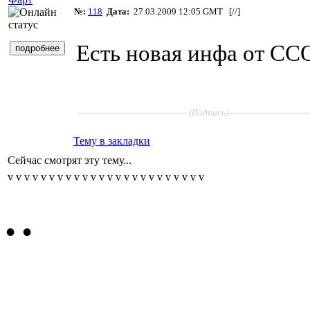
№:
118
Дата:
27.03.2009 12:05 GMT [
//
]
Есть новая инфа от СС
____________________
______________
(Подпись)
Тему в закладки
Сейчас смотрят эту тему...
v
v
v
v
v
v
v
v
v
v
v
v
v
v
v
v
v
v
v
v
v
v
v
v
•
•