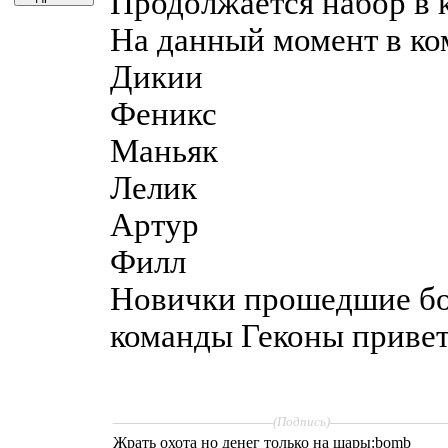
Продолжается набор в 
На данный момент в ко
Дикии
Феникс
Маньяк
Лелик
Артур
Филл
Новички прошедшие бо
команды Геконы привет
____________________
______________
(Подпись)
Жрать охота но денег только на шары:bomb