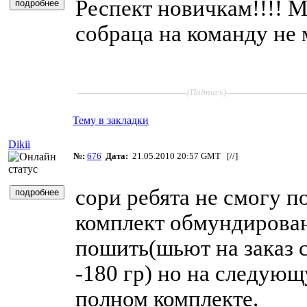
Респект новичкам!!!! М
собраца на команду не м
____________________
______________
(Подпись)
Тему в закладки
Dikii
№:
676
Дата:
21.05.2010 20:57 GMT [
//
]
сори ребята не смогу п
комплект обмундировани
пошить(шьют на заказ с
-180 гр) но на следую
полном комплекте.