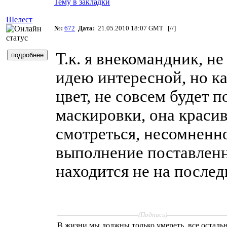
Тему в закладки
Шелест
№:
672
Дата:
21.05.2010 18:07 GMT [
//
]
Т.к. я внекомандник, не
идею интересной, но ка
цвет, не совсем будет п
маскировки, она красив
смотреться, несомненно
выполнение поставлен
находится не на послед
____________________
______________
(Подпись)
В жизни мы должны только умереть, все осталь