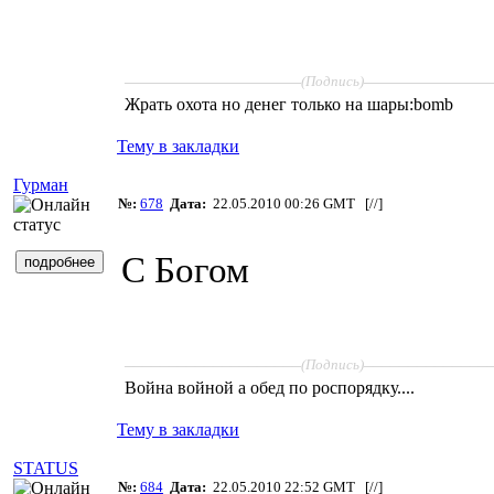
____________________
______________
(Подпись)
Жрать охота но денег только на шары:bomb
Тему в закладки
Гурман
№:
678
Дата:
22.05.2010 00:26 GMT [
//
]
С Богом
____________________
______________
(Подпись)
Война войной а обед по роспорядку....
Тему в закладки
STATUS
№:
684
Дата:
22.05.2010 22:52 GMT [
//
]