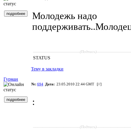
Молодежь надо
поддерживать..Молодец
____________________
______________
(Подпись)
STATUS
Тему в закладки
Гурман
№:
694
Дата:
23.05.2010 22:44 GMT [
//
]
:
____________________
______________
(Подпись)