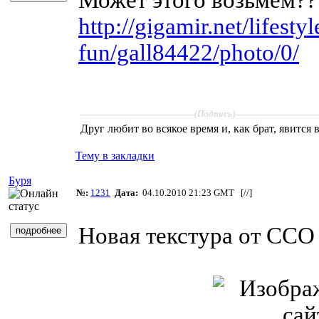
http://gigamir.net/lifest
fun/gall84422/photo/0/
____________________
______________
(Подпись)
Друг любит во всякое время и, как брат, явится 
Тему в закладки
Буря
№:
1231
Дата:
04.10.2010 21:23 GMT [
//
]
Новая текстура от ССО