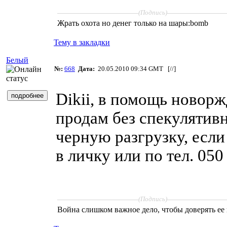
____________________
______________
(Подпись)
Жрать охота но денег только на шары:bomb
Тему в закладки
Белый
№:
668
Дата:
20.05.2010 09:34 GMT [
//
]
Dikii, в помощь новор
продам без спекулятив
черную разгрузку, есл
в личку или по тел. 050
____________________
______________
(Подпись)
Война слишком важное дело, чтобы доверять ее