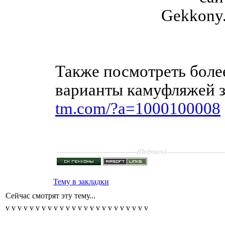
Также посмотреть боле
варианты камуфляжей з
tm.com/?a=1000100008
____________________
______________
(Подпись)
Тему в закладки
Сейчас смотрят эту тему...
v
v
v
v
v
v
v
v
v
v
v
v
v
v
v
v
v
v
v
v
v
v
v
v