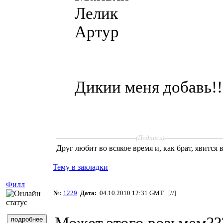
Лелик
Артур
Дикии меня добавь!!
____________________
______________
(Подпись)
Друг любит во всякое время и, как брат, явится 
Тему в закладки
Филл
№:
1229
Дата:
04.10.2010 12:31 GMT [
//
]
Может этого возьмем??