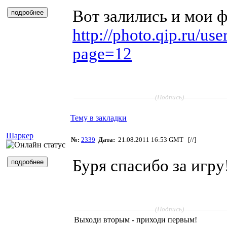
Вот залились и мои ф
http://photo.qip.ru/us
page=12
____________________
__________
(Подпись)
Тему в закладки
Шаркер
№:
2339
Дата:
21.08.2011 16:53 GMT [
//
]
Буря спасибо за игру
____________________
__________
(Подпись)
Выходи вторым - приходи первым!