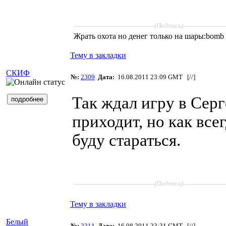
____________________
__________
(Подпись)
Жрать охота но денег только на шары:bomb
Тему в закладки
СКИФ
№:
2309
Дата:
16.08.2011 23:09 GMT [
//
]
Так ждал игру в Серг
приходит, но как все
буду стараться.
____________________
__________
(Подпись)
Тему в закладки
Белый
№:
2311
Дата:
16.08.2011 23:31 GMT [
//
]