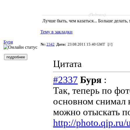
____________________
__________
(Подпись)
Лучше быть, чем казаться... Больше делать,
Тему в закладки
Буря
№:
2342
Дата:
23.08.2011 15:40 GMT [
//
]
Цитата
#2337
Буря
:
Так, теперь по фот
основном снимал 
можно отыскать по
http://photo.qip.ru/u