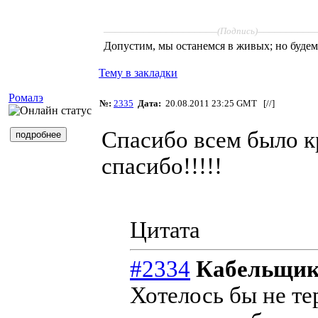
____________________
__________
(Подпись)
Допустим, мы останемся в живых; но буде
Тему в закладки
Ромалэ
№:
2335
Дата:
20.08.2011 23:25 GMT [
//
]
Спасибо всем было кр
спасибо!!!!!
Цитата
#2334
Кабельщи
Хотелось бы не те