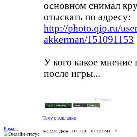
основном снимал кр
отыскать по адресу:
http://photo.qip.ru/user
akkerman/151091153
У кого какое мнение п
после игры...
____________________
__________
(Подпись)
Тему в закладки
Ромалэ
№:
2338
Дата:
21.08.2011 07:12 GMT [
//
]