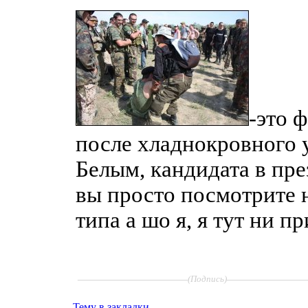
-это 
после хладнокровного 
Белым, кандидата в пр
вы просто посмотрите 
типа а шо я, я тут ни п
____________________
______________
(Подпись)
Тему в закладки