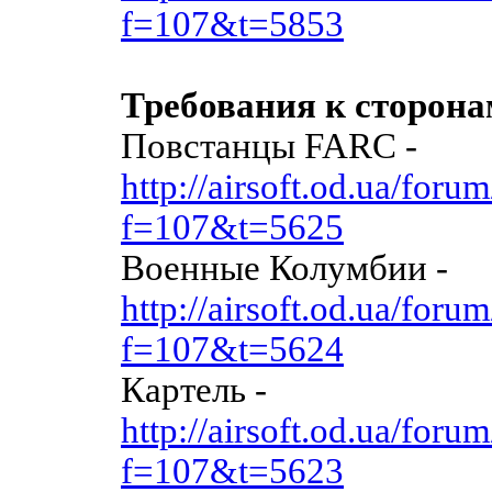
f=107&t=5853
Требования к сторона
Повстанцы FARC -
http://airsoft.od.ua/foru
f=107&t=5625
Военные Колумбии -
http://airsoft.od.ua/foru
f=107&t=5624
Картель -
http://airsoft.od.ua/foru
f=107&t=5623