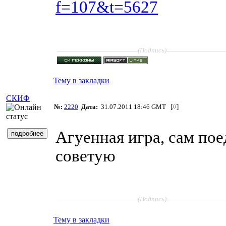
f=107&t=5627
____________________
______________
(Подпись)
Тему в закладки
СКИФ
№:
2220
Дата:
31.07.2011 18:46 GMT [
//
]
Агуенная игра, сам по
советую
____________________
______________
(Подпись)
Тему в закладки