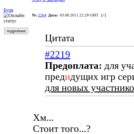
Буря
№:
2264
Дата:
03.08.2011 22:29 GMT [
//
]
Цитата
#2219
Предоплата:
для уч
пред
и
дущих игр сери
для новых участнико
Хм...
Стоит того...?