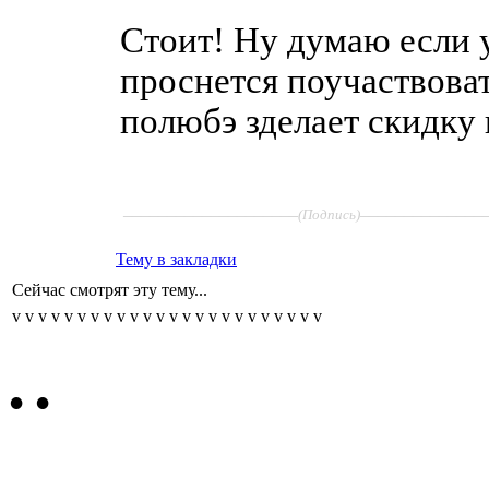
Стоит! Ну думаю если 
проснется поучаствоват
полюбэ зделает скидку
____________________
______________
(Подпись)
Тему в закладки
Сейчас смотрят эту тему...
v
v
v
v
v
v
v
v
v
v
v
v
v
v
v
v
v
v
v
v
v
v
v
v
•
•