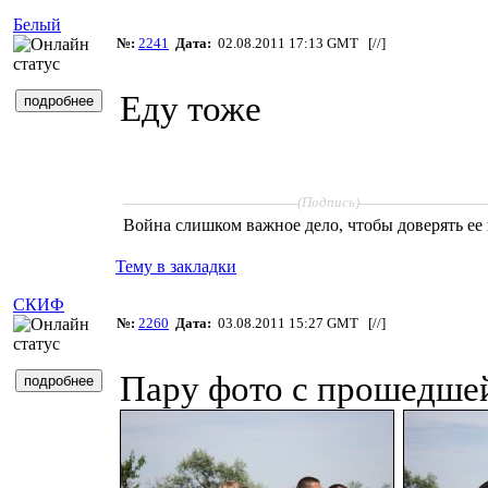
Белый
№:
2241
Дата:
02.08.2011 17:13 GMT [
//
]
Еду тоже
____________________
______________
(Подпись)
Война слишком важное дело, чтобы доверять ее
Тему в закладки
СКИФ
№:
2260
Дата:
03.08.2011 15:27 GMT [
//
]
Пару фото с прошедше