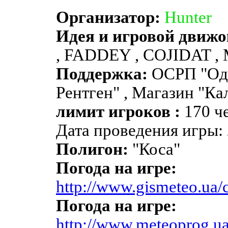
Организатор:
Hunter
Идея и игровой движо
, FADDEY , COJIDAT , 
Поддержка:
ОСРП "Одес
Рентген" , Магазин "Ка
лимит игроков :
170 ч
Дата проведения игры: 
Полигон:
"Коса"
Погода на игре:
http://www.gismeteo.ua/c
Погода на игре:
http://www.meteoprog.ua