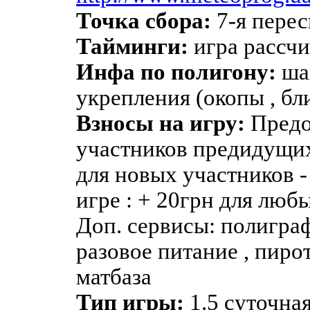
Точка сбора:
7-я перес
Тайминги:
игра рассчи
Инфа по полигону:
ша
укрепления (окопы , бли
Взносы на игру:
Предоп
участников предидущих 
для новых участников 
игре : + 20грн для люб
Доп. сервисы: полиграф
разовое питание , пиро
матбаза
Тип игры:
1.5 суточна