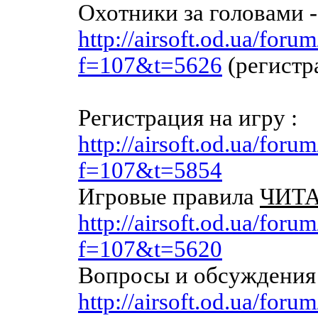
Охотники за головами -
http://airsoft.od.ua/foru
f=107&t=5626
(регистр
Регистрация на игру :
http://airsoft.od.ua/foru
f=107&t=5854
Игровые правила
ЧИТА
http://airsoft.od.ua/foru
f=107&t=5620
Вопросы и обсуждения 
http://airsoft.od.ua/foru