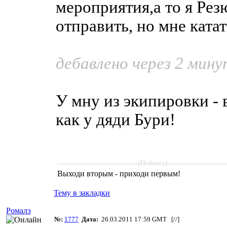
мероприятия,а то я Рез
отправить, но мне ката
дебавлено через 2 мину
У мну из экипировки - 
как у дяди Бури!
____________________
______________
(Подпись)
Выходи вторым - приходи первым!
Тему в закладки
Ромалэ
№:
1777
Дата:
26.03.2011 17:59 GMT [
//
]