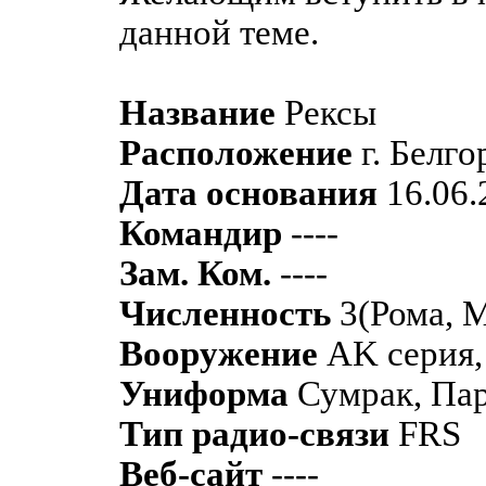
данной теме.
Название
Рексы
Расположение
г. Белг
Дата основания
16.06.
Командир
----
Зам. Ком.
----
Численность
3(Рома, М
Вооружение
AK серия,
Униформа
Сумрак, Па
Тип радио-связи
FRS
Веб-сайт
----