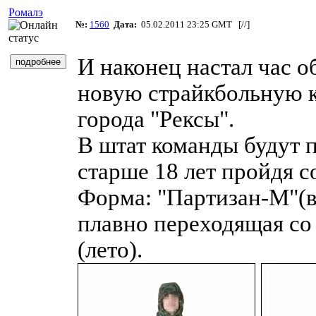
Ромалэ
№:
1560
Дата:
05.02.2011 23:25 GMT [
//
]
И наконец настал час о
новую страйкбольную 
города "Рексы".
В штат команды будут 
старше 18 лет пройдя с
Форма: "Партизан-М"(в
плавно переходящая со
(лето).