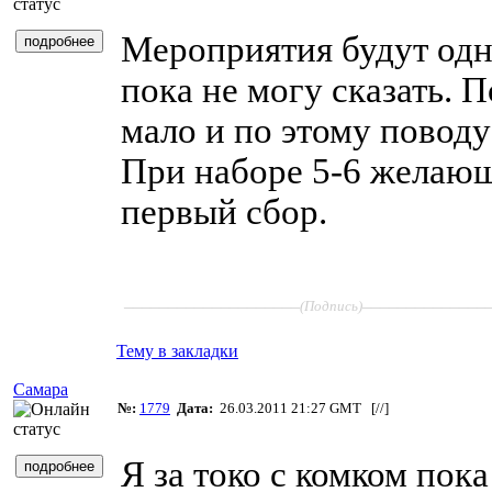
Мероприятия будут одно
пока не могу сказать. 
мало и по этому повод
При наборе 5-6 желающ
первый сбор.
____________________
______________
(Подпись)
Тему в закладки
Самара
№:
1779
Дата:
26.03.2011 21:27 GMT [
//
]
Я за токо с комком пока