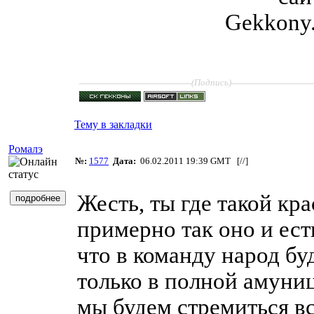
____________________
______________
(Подпись)
Тему в закладки
Ромалэ
№:
1577
Дата:
06.02.2011 19:39 GMT [
//
]
Жесть, ты где такой кр
примерно так оно и есть
что в команду народ бу
только в полной амуниц
мы будем стремиться в