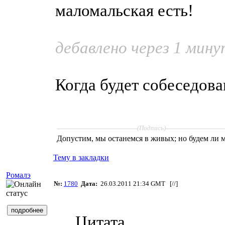
маломальская есть!
дебавлено через 1 мин
Когда будет собеседов
____________________
______________
(Подпись)
Допустим, мы останемся в живых; но будем ли 
Тему в закладки
Ромалэ
№:
1780
Дата:
26.03.2011 21:34 GMT [
//
]
Цитата