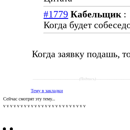
#1779
Кабельщик
:
Когда будет собесед
Когда заявку подашь, тог
____________________
______________
(Подпись)
Тему в закладки
Сейчас смотрят эту тему...
v
v
v
v
v
v
v
v
v
v
v
v
v
v
v
v
v
v
v
v
v
v
v
v
•
•