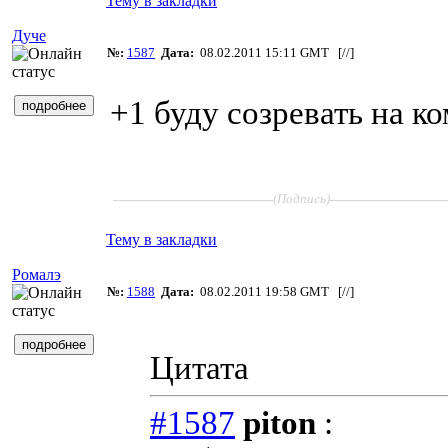
Тему в закладки
Дуче
№:
1587
Дата:
08.02.2011 15:11 GMT [
//
]
+1 буду созревать на к
____________________
______________
(Подпись)
Тему в закладки
Ромалэ
№:
1588
Дата:
08.02.2011 19:58 GMT [
//
]
Цитата
#1587
piton
: