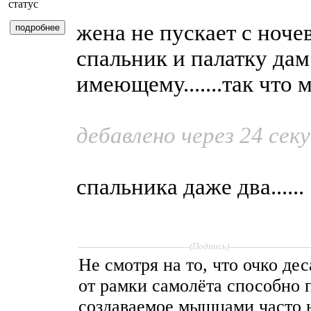
жена не пускает с ночевк
спальник и палатку дам
имеющему.......так что ма
дебавлено через 24 сек
спальника даже два......
____________________
______________
(Подпись)
Не смотря на то, что очко де
от рамки самолёта способно 
создаваемое мышцами часто 