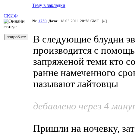
Тему в закладки
СКИФ
№:
1750
Дата:
18.03.2011 20:58 GMT [
//
]
В следующие блудни эв
производится с помощ
запряженой теми кто с
ранне намеченного срока
называют лайтовцы
дебавлено через 4 мину
Пришли на ночевку, зат