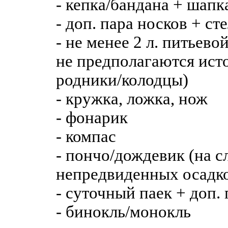
- кепка/бандана + шапк
- доп. пара носков + ст
- не менее 2 л. питьев
не предполагаются ист
родники/колодцы)
- кружка, ложка, нож
- фонарик
- компас
- пончо/дождевик (на с
непредвиденных осадк
- суточный паек + доп.
- бинокль/монокль