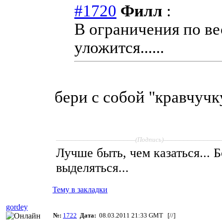
#1720
Филл
:
В ограничения по ве
уложится......
бери с собой "кравчучку
____________________
______________
(Подпись)
Лучше быть, чем казаться... 
выделяться...
Тему в закладки
gordey
№:
1722
Дата:
08.03.2011 21:33 GMT [
//
]