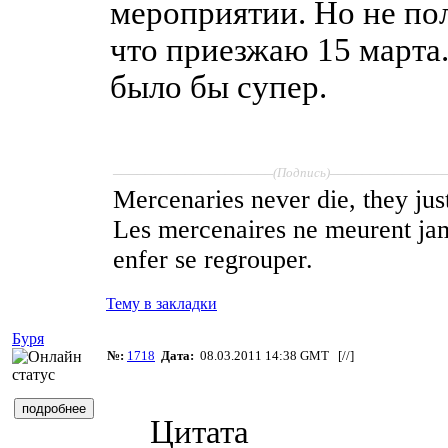
мероприятии. Но не по
что приезжаю 15 марта.
было бы супер.
____________________
______________
(Подпись)
Mercenaries never die, they just
Les mercenaires ne meurent jam
enfer se regrouper.
Тему в закладки
Буря
№:
1718
Дата:
08.03.2011 14:38 GMT [
//
]
Цитата