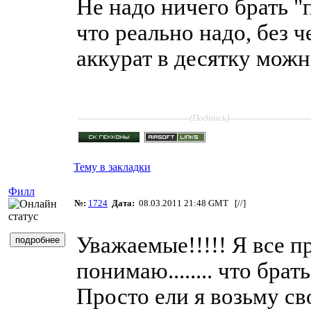
Не надо ничего брать "п
что реально надо, без ч
аккурат в десятку можн
____________________
______________
(Подпись)
Тему в закладки
Филл
№:
1724
Дата:
08.03.2011 21:48 GMT [
//
]
Уважаемые!!!!! Я все п
понимаю........ что брать,
Просто ели я возьму сво