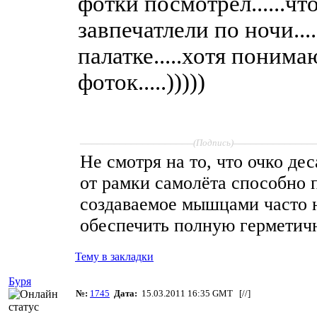
фотки посмотрел......чт
завпечатлели по ночи....
палатке.....хотя понима
фоток.....)))))
____________________
______________
(Подпись)
Не смотря на то, что очко де
от рамки самолёта способно 
создаваемое мышцами часто 
обеспечить полную герметич
Тему в закладки
Буря
№:
1745
Дата:
15.03.2011 16:35 GMT [
//
]