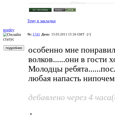
____________________
______________
(Подпись)
Тему в закладки
gordey
№:
1743
Дата:
15.03.2011 15:26 GMT [
//
]
особенно мне понравил
волков......они в гости хо
Молодцы ребята......по
любая напасть нипочем..
дебавлено через 4 часа