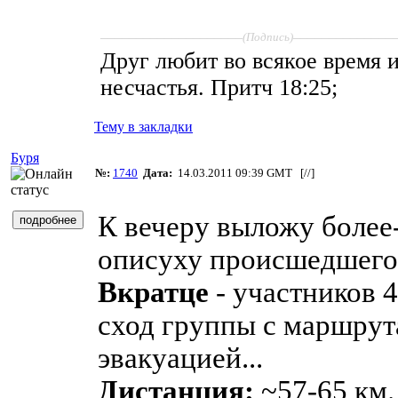
____________________
______________
(Подпись)
Друг любит во всякое время и,
несчастья. Притч 18:25;
Тему в закладки
Буря
№:
1740
Дата:
14.03.2011 09:39 GMT [
//
]
К вечеру выложу более
описуху происшедшего.
Вкратце
- участников 4
сход группы с маршру
эвакуацией...
Дистанция:
~57-65 км. 