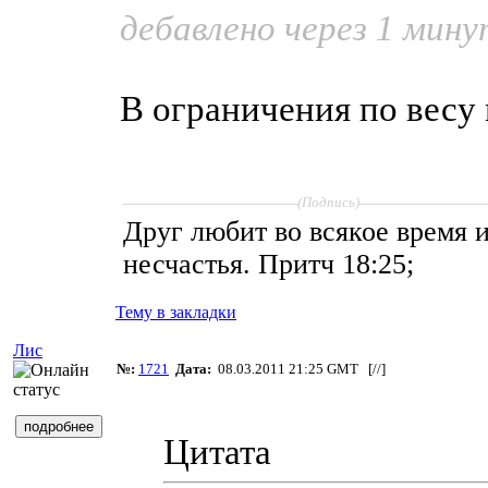
дебавлено через 1 мин
В ограничения по весу м
____________________
______________
(Подпись)
Друг любит во всякое время и,
несчастья. Притч 18:25;
Тему в закладки
Лис
№:
1721
Дата:
08.03.2011 21:25 GMT [
//
]
Цитата