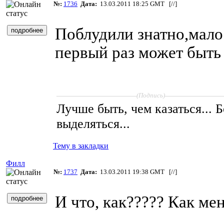
№:
1736
Дата:
13.03.2011 18:25 GMT [
//
]
Поблудили знатно,мало
первый раз может быть 
____________________
______________
(Подпись)
Лучше быть, чем казаться... 
выделяться...
Тему в закладки
Филл
№:
1737
Дата:
13.03.2011 19:38 GMT [
//
]
И что, как????? Как мен