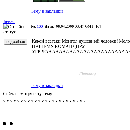
Тему в закладки
Бекас
№:
166
Дата:
08.04.2009 08:47 GMT [
//
]
Какой всетаки Монгол душевный человек! Моло
НАШЕМУ КОМАНДИРУ
УРРРРАААААААААААААААААААААААААААААА!!!!!!
____________________
______________
(Подпись)
Тему в закладки
Сейчас смотрят эту тему...
v
v
v
v
v
v
v
v
v
v
v
v
v
v
v
v
v
v
v
v
v
v
v
v
•
•