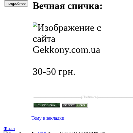
Вечная спичка:
30-50 грн.
____________________
______________
(Подпись)
Тему в закладки
Филл