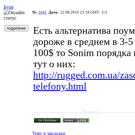
Буря
№:
1041
Дата:
22.08.2010 23:54 GMT [
//
]
Есть альтернатива поум
дороже в среднем в 3-5 
100$ то Sonim порядка 
тут о них:
http://rugged.com.ua/za
telefony.html
____________________
______________
(Подпись)
Тему в закладки