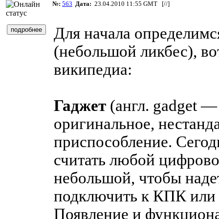
№:
563
Дата:
23.04.2010 11:55 GMT [
//
]
Для начала определимся
(небольшой ликбес), во
википедиа:
Гаджет
(англ. gadget 
оригинальное, нестанд
приспособление. Сего
считать любой цифрово
небольшой, чтобы наде
подключить к КПК или
Появление и функцион