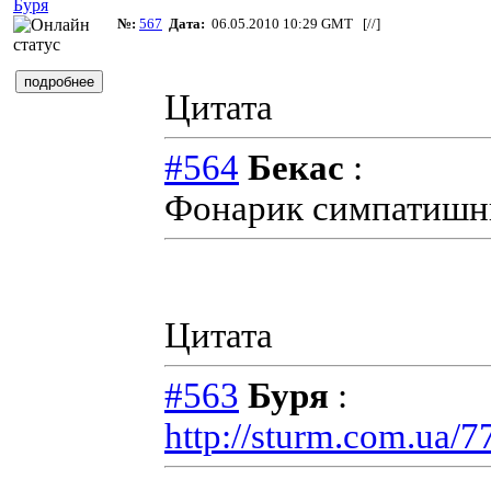
Буря
№:
567
Дата:
06.05.2010 10:29 GMT [
//
]
Цитата
#564
Бекас
:
Фонарик симпатишны
Цитата
#563
Буря
:
http://sturm.com.ua/7