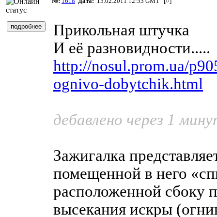
№:
1618
Дата:
15.02.2011 12:53 GMT [
//
]
Прикольная штучка
И её разновидности.....
http://nosul.prom.ua/p9
ognivo-dobytchik.html
дебавлено через 1 мин
Зажигалка представляет
помещенной в него «сп
расположенной сбоку 
высекания искры (огни