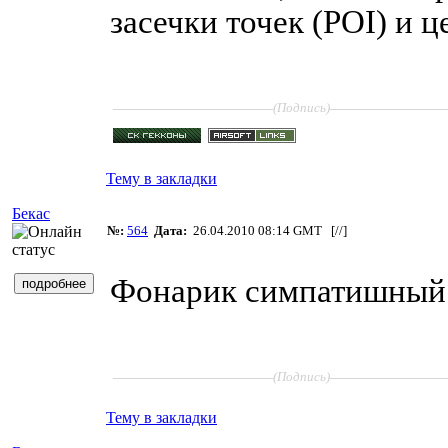
засечки точек (POI) и ц
____________________
______________
(Подпись)
Тему в закладки
Бекас
№:
564
Дата:
26.04.2010 08:14 GMT [
//
]
Фонарик симпатишный.
____________________
______________
(Подпись)
Тему в закладки